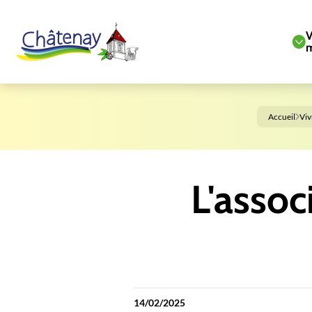
V
m
Accueil
Viv
L'assoc
14/02/2025