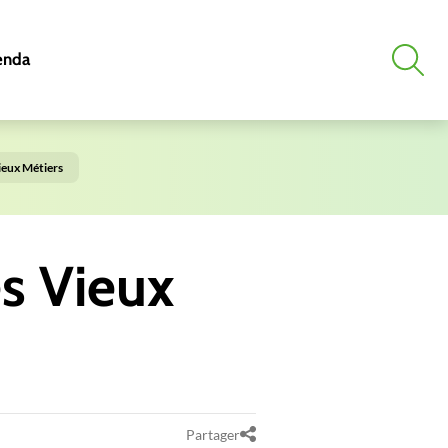
enda
ieux Métiers
es Vieux
Partager